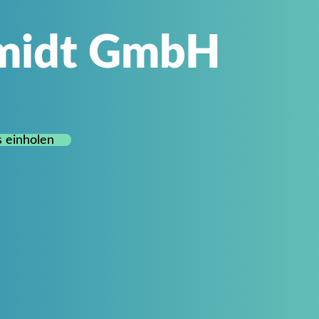
midt GmbH
 einholen