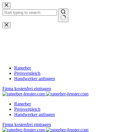
Zum
Inhalt
springen
Keine
Ergebnisse
Ratgeber
Preisvergleich
Handwerker anfragen
Firma kostenfrei eintragen
Ratgeber
Preisvergleich
Handwerker anfragen
Firma kostenfrei eintragen