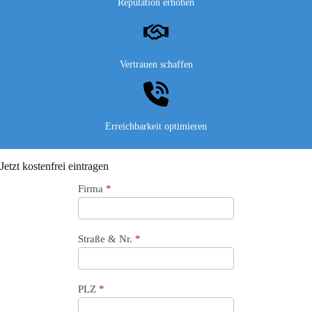
Reputation erhöhen
Vertrauen schaffen
Erreichbarkeit optimieren
Jetzt kostenfrei eintragen
Directory
Firma
*
–
Firma
eintragen
Straße & Nr.
*
PLZ
*