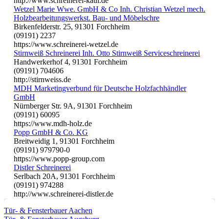
http://www.schreinerei-kaul.de
Wetzel Marie Wwe. GmbH & Co Inh. Christian Wetzel mech.
Holzbearbeitungswerkst. Bau- und Möbelschre
Birkenfelderstr. 25, 91301 Forchheim
(09191) 2237
https://www.schreinerei-wetzel.de
Stirnweiß Schreinerei Inh. Otto Stirnweiß Serviceschreinerei
Handwerkerhof 4, 91301 Forchheim
(09191) 704606
http://stirnweiss.de
MDH Marketingverbund für Deutsche Holzfachhändler
GmbH
Nürnberger Str. 9A, 91301 Forchheim
(09191) 60095
https://www.mdh-holz.de
Popp GmbH & Co. KG
Breitweidig 1, 91301 Forchheim
(09191) 979790-0
https://www.popp-group.com
Distler Schreinerei
Serlbach 20A, 91301 Forchheim
(09191) 974288
http://www.schreinerei-distler.de
Tür- & Fensterbauer Aachen