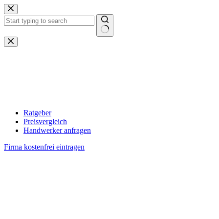
Zum
Inhalt
springen
Keine
Ergebnisse
Ratgeber
Preisvergleich
Handwerker anfragen
Firma kostenfrei eintragen