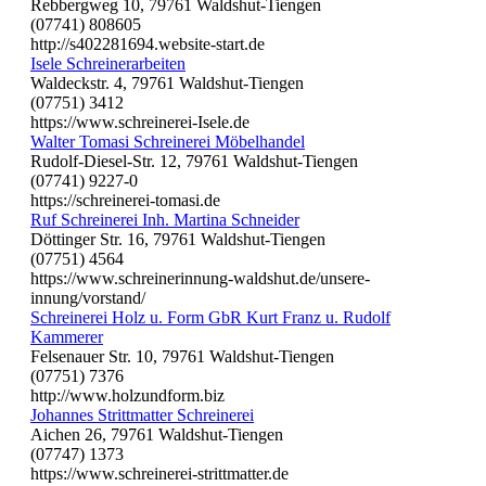
Rebbergweg 10, 79761 Waldshut-Tiengen
(07741) 808605
http://s402281694.website-start.de
Isele Schreinerarbeiten
Waldeckstr. 4, 79761 Waldshut-Tiengen
(07751) 3412
https://www.schreinerei-Isele.de
Walter Tomasi Schreinerei Möbelhandel
Rudolf-Diesel-Str. 12, 79761 Waldshut-Tiengen
(07741) 9227-0
https://schreinerei-tomasi.de
Ruf Schreinerei Inh. Martina Schneider
Döttinger Str. 16, 79761 Waldshut-Tiengen
(07751) 4564
https://www.schreinerinnung-waldshut.de/unsere-
innung/vorstand/
Schreinerei Holz u. Form GbR Kurt Franz u. Rudolf
Kammerer
Felsenauer Str. 10, 79761 Waldshut-Tiengen
(07751) 7376
http://www.holzundform.biz
Johannes Strittmatter Schreinerei
Aichen 26, 79761 Waldshut-Tiengen
(07747) 1373
https://www.schreinerei-strittmatter.de