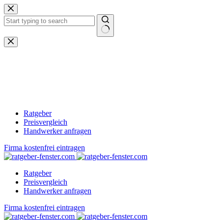
Zum
Inhalt
springen
Keine
Ergebnisse
Ratgeber
Preisvergleich
Handwerker anfragen
Firma kostenfrei eintragen
Ratgeber
Preisvergleich
Handwerker anfragen
Firma kostenfrei eintragen