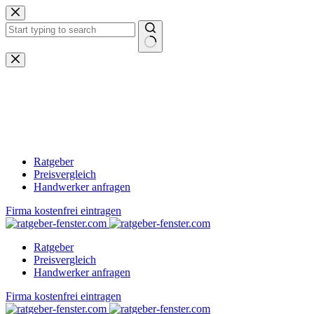
Zum
Inhalt
springen
Keine
Ergebnisse
Ratgeber
Preisvergleich
Handwerker anfragen
Firma kostenfrei eintragen
Ratgeber
Preisvergleich
Handwerker anfragen
Firma kostenfrei eintragen