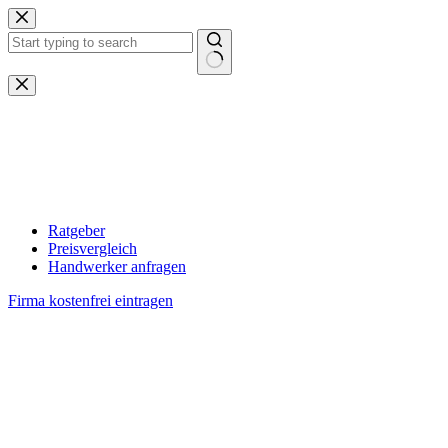
Zum
Inhalt
springen
Keine
Ergebnisse
Ratgeber
Preisvergleich
Handwerker anfragen
Firma kostenfrei eintragen