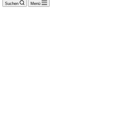
Suchen
Menü
Dipl.-Ing. Peter
Reichelt