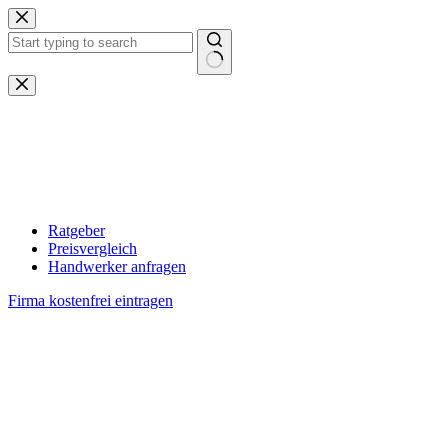
Zum
Inhalt
springen
Keine
Ergebnisse
Ratgeber
Preisvergleich
Handwerker anfragen
Firma kostenfrei eintragen