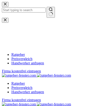
Zum
Inhalt
springen
Keine
Ergebnisse
Ratgeber
Preisvergleich
Handwerker anfragen
Firma kostenfrei eintragen
Ratgeber
Preisvergleich
Handwerker anfragen
Firma kostenfrei eintragen