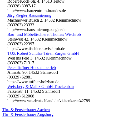
Robert-Koch-Str. 4, 14513 Teltow
(03328) 3987-17
http://www.bauzentrum-brandes.de
Jörg Ziegler Bausanierung
Machnower Busch 2, 14532 Kleinmachnow
(033203) 23333
http://www.bausanierung-ziegler.de
Bau- und Möbeltischlerei Thomas Wischrob
Steinweg 42, 14532 Kleinmachnow
(033203) 22397
https://www.tischlerei-wischrob.de
TUZ Robert Schulze Türen Zargen GmbH
Weg ins Feld 3, 14532 Kleinmachnow
(033203) 71317
Peter Tuffner Holzbaubetrieb
Annastr. 90, 14532 Stahnsdorf
(03329) 62881
https://www.tuffner-holzbau.de
Weissberg & Malitz GmbH Trockenbau
Falkenstr. 11, 14532 Stahnsdorf
(03329) 612068
http://www.wn-deutschland.de/visitenkarte/42789
Tür- & Fensterbauer Aachen
Tür- & Fensterbauer Augsburg