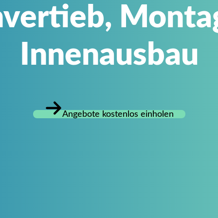
nvertieb, Monta
Innenausbau
Angebote kostenlos einholen