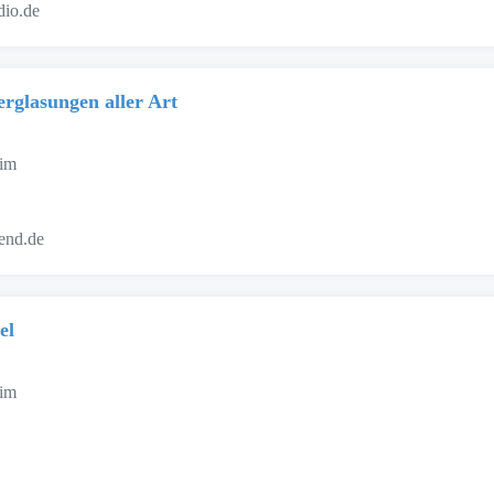
dio.de
rglasungen aller Art
eim
end.de
el
eim