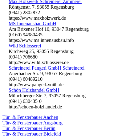
Max-Holzwerk Schreinerei Zimmerei
Röntgenstr. 7, 93055 Regensburg
(0941) 2802872
https://www.maxholzwerk.de
MS Innenausbau GmbH
Am Brixener Hof 10, 93047 Regensburg
(0160) 94980435
https://www.ms-innenausbau.info
Wild Schlosserei
Kirchweg 25, 93055 Regensburg
(0941) 706680
http://www.wild-schlosserei.de
Schreinerei Pangerl GmbH Schreinerei
Auerbacher Str. 9, 93057 Regensburg
(0941) 60489210
http://www.pangerl-voith.de
Schön Holzhandel GmbH
Münchberger Str. 7, 93057 Regensburg
(0941) 630435-0
http://schoen-holzhandel.de
Tür- & Fensterbauer Aachen
Tür- & Fensterbauer Augsburg
Tür- & Fensterbauer Berlin
Tür- & Fensterbauer Bielefeld