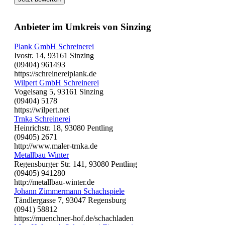
Anbieter im Umkreis von Sinzing
Plank GmbH Schreinerei
Ivostr. 14, 93161 Sinzing
(09404) 961493
https://schreinereiplank.de
Wilpert GmbH Schreinerei
Vogelsang 5, 93161 Sinzing
(09404) 5178
https://wilpert.net
Trnka Schreinerei
Heinrichstr. 18, 93080 Pentling
(09405) 2671
http://www.maler-trnka.de
Metallbau Winter
Regensburger Str. 141, 93080 Pentling
(09405) 941280
http://metallbau-winter.de
Johann Zimmermann Schachspiele
Tändlergasse 7, 93047 Regensburg
(0941) 58812
https://muenchner-hof.de/schachladen