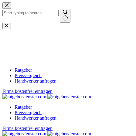
Zum
Inhalt
springen
Keine
Ergebnisse
Ratgeber
Preisvergleich
Handwerker anfragen
Firma kostenfrei eintragen
Ratgeber
Preisvergleich
Handwerker anfragen
Firma kostenfrei eintragen