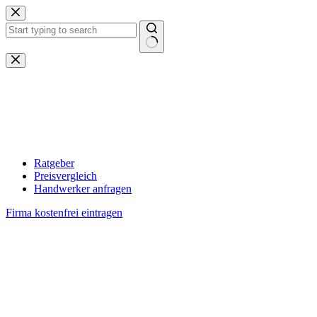
Zum
Inhalt
springen
Keine
Ergebnisse
Ratgeber
Preisvergleich
Handwerker anfragen
Firma kostenfrei eintragen