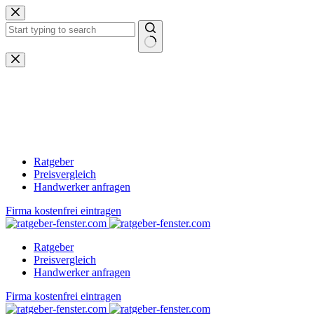
Zum
Inhalt
springen
Keine
Ergebnisse
Ratgeber
Preisvergleich
Handwerker anfragen
Firma kostenfrei eintragen
Ratgeber
Preisvergleich
Handwerker anfragen
Firma kostenfrei eintragen