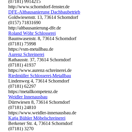
(07181) 9914215
http://www.schorndorf-fenster.de
DFE-Altbausanierung Dachbaubetrieb
Goldwiesenstr. 13, 73614 Schorndorf
(0157) 71831690
http://altbausanierung-dfe.de
Roland Wöhr Schlosserei
Baumwasenstr. 8, 73614 Schorndorf
(07181) 75998
https://vsm-metallbau.de
Aurenz Schreinerei
Rathausstr. 37, 73614 Schorndorf
(07181) 41937
https://www.aurenz-schreinerei.de
Riedmüller Schlosserei-Metallbau
Lindenweg 4, 73614 Schorndorf
(07181) 62297
https://metallkompetenz.de
Weidler Innenausbau
Dürrwiesen 8, 73614 Schorndorf
(07181) 24810
https://www.weidler-innenausbau.de
Katja Bühler Möbelschreinerei
Berkener Str. 4, 73614 Schorndorf
(07181) 3270