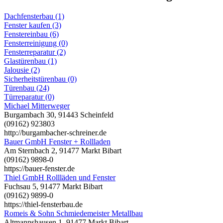
Dachfensterbau (1)
Fenster kaufen (3)
Fenstereinbau (6)
Fensterreinigung (0)
Fensterreparatur (2)
Glastürenbau (1)
Jalousie (2)
Sicherheitstürenbau (0)
Türenbau (24)
Türreparatur (0)
Michael Mitterweger
Burgambach 30, 91443 Scheinfeld
(09162) 923803
http://burgambacher-schreiner.de
Bauer GmbH Fenster + Rollladen
Am Sternbach 2, 91477 Markt Bibart
(09162) 9898-0
https://bauer-fenster.de
Thiel GmbH Rollläden und Fenster
Fuchsau 5, 91477 Markt Bibart
(09162) 9899-0
https://thiel-fensterbau.de
Romeis & Sohn Schmiedemeister Metallbau
Altmannshausen 1, 91477 Markt Bibart