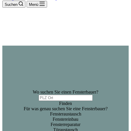
Suchen
Menü
Wo suchen Sie einen Fensterbauer?
Finden
Für was genau suchen Sie eine Fensterbauer?
Fensteraustausch
Fenstereinbau
Fensterreparatur
Türaustausch