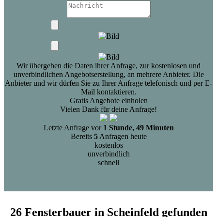
Wir übergeben die Daten ihrer Anfrage, zur kostenlosen und
unverbindlichen Angebotserstellung, an mehrere Anbieter. Die
Anbieter und wir dürfen Sie zu Ihrer Anfrage telefonisch und per E-
Mail kontaktieren.
Gratis Angebote einholen
Vielen Dank für deine Anfrage!
Letzte Anfrage vor
1 Stunde, 49 Minuten
Bereits
5
Anfragen heute
kostenlos
unverbindlich
schnell
26 Fensterbauer in Scheinfeld gefunden