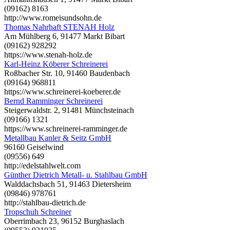
(09162) 8163
http://www.romeisundsohn.de
Thomas Nahrhaft STENAH Holz
Am Mühlberg 6, 91477 Markt Bibart
(09162) 928292
https://www.stenah-holz.de
Karl-Heinz Köberer Schreinerei
Roßbacher Str. 10, 91460 Baudenbach
(09164) 968811
https://www.schreinerei-koeberer.de
Bernd Ramminger Schreinerei
Steigerwaldstr. 2, 91481 Münchsteinach
(09166) 1321
https://www.schreinerei-ramminger.de
Metallbau Kanler & Seitz GmbH
96160 Geiselwind
(09556) 649
http://edelstahlwelt.com
Günther Dietrich Metall- u. Stahlbau GmbH
Walddachsbach 51, 91463 Dietersheim
(09846) 978761
http://stahlbau-dietrich.de
Tropschuh Schreiner
Oberrimbach 23, 96152 Burghaslach