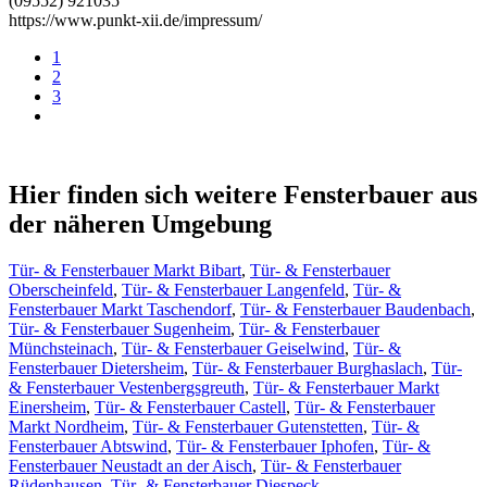
(09552) 921035
https://www.punkt-xii.de/impressum/
1
2
3
Hier finden sich weitere Fensterbauer aus
der näheren Umgebung
Tür- & Fensterbauer Markt Bibart
,
Tür- & Fensterbauer
Oberscheinfeld
,
Tür- & Fensterbauer Langenfeld
,
Tür- &
Fensterbauer Markt Taschendorf
,
Tür- & Fensterbauer Baudenbach
,
Tür- & Fensterbauer Sugenheim
,
Tür- & Fensterbauer
Münchsteinach
,
Tür- & Fensterbauer Geiselwind
,
Tür- &
Fensterbauer Dietersheim
,
Tür- & Fensterbauer Burghaslach
,
Tür-
& Fensterbauer Vestenbergsgreuth
,
Tür- & Fensterbauer Markt
Einersheim
,
Tür- & Fensterbauer Castell
,
Tür- & Fensterbauer
Markt Nordheim
,
Tür- & Fensterbauer Gutenstetten
,
Tür- &
Fensterbauer Abtswind
,
Tür- & Fensterbauer Iphofen
,
Tür- &
Fensterbauer Neustadt an der Aisch
,
Tür- & Fensterbauer
Rüdenhausen
,
Tür- & Fensterbauer Diespeck