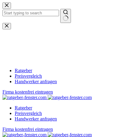
Zum
Inhalt
springen
Keine
Ergebnisse
Ratgeber
Preisvergleich
Handwerker anfragen
Firma kostenfrei eintragen
Ratgeber
Preisvergleich
Handwerker anfragen
Firma kostenfrei eintragen