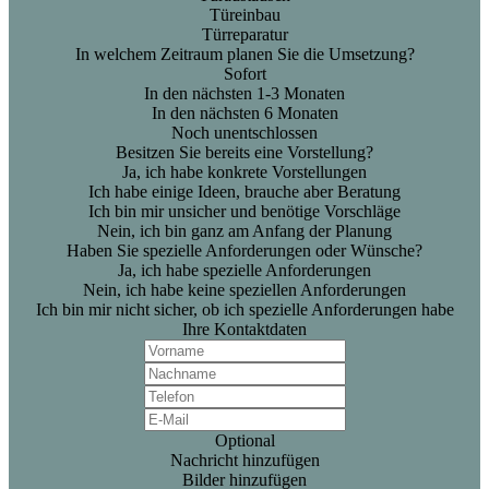
Türeinbau
Türreparatur
In welchem Zeitraum planen Sie die Umsetzung?
Sofort
In den nächsten 1-3 Monaten
In den nächsten 6 Monaten
Noch unentschlossen
Besitzen Sie bereits eine Vorstellung?
Ja, ich habe konkrete Vorstellungen
Ich habe einige Ideen, brauche aber Beratung
Ich bin mir unsicher und benötige Vorschläge
Nein, ich bin ganz am Anfang der Planung
Haben Sie spezielle Anforderungen oder Wünsche?
Ja, ich habe spezielle Anforderungen
Nein, ich habe keine speziellen Anforderungen
Ich bin mir nicht sicher, ob ich spezielle Anforderungen habe
Ihre Kontaktdaten
Optional
Nachricht hinzufügen
Bilder hinzufügen