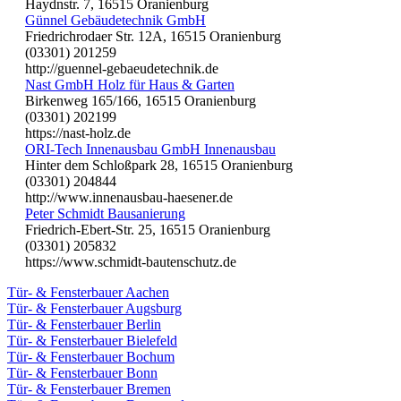
Haydnstr. 7, 16515 Oranienburg
Günnel Gebäudetechnik GmbH
Friedrichrodaer Str. 12A, 16515 Oranienburg
(03301) 201259
http://guennel-gebaeudetechnik.de
Nast GmbH Holz für Haus & Garten
Birkenweg 165/166, 16515 Oranienburg
(03301) 202199
https://nast-holz.de
ORI-Tech Innenausbau GmbH Innenausbau
Hinter dem Schloßpark 28, 16515 Oranienburg
(03301) 204844
http://www.innenausbau-haesener.de
Peter Schmidt Bausanierung
Friedrich-Ebert-Str. 25, 16515 Oranienburg
(03301) 205832
https://www.schmidt-bautenschutz.de
Tür- & Fensterbauer Aachen
Tür- & Fensterbauer Augsburg
Tür- & Fensterbauer Berlin
Tür- & Fensterbauer Bielefeld
Tür- & Fensterbauer Bochum
Tür- & Fensterbauer Bonn
Tür- & Fensterbauer Bremen