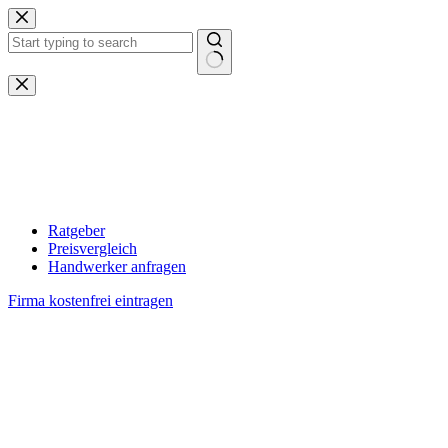
Zum
Inhalt
springen
Keine
Ergebnisse
Ratgeber
Preisvergleich
Handwerker anfragen
Firma kostenfrei eintragen