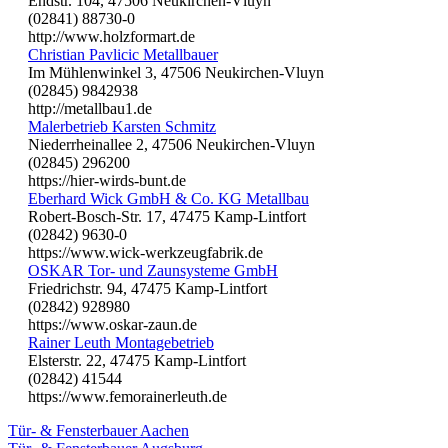
Endstr. 104, 47506 Neukirchen-Vluyn
(02841) 88730-0
http://www.holzformart.de
Christian Pavlicic Metallbauer
Im Mühlenwinkel 3, 47506 Neukirchen-Vluyn
(02845) 9842938
http://metallbau1.de
Malerbetrieb Karsten Schmitz
Niederrheinallee 2, 47506 Neukirchen-Vluyn
(02845) 296200
https://hier-wirds-bunt.de
Eberhard Wick GmbH & Co. KG Metallbau
Robert-Bosch-Str. 17, 47475 Kamp-Lintfort
(02842) 9630-0
https://www.wick-werkzeugfabrik.de
OSKAR Tor- und Zaunsysteme GmbH
Friedrichstr. 94, 47475 Kamp-Lintfort
(02842) 928980
https://www.oskar-zaun.de
Rainer Leuth Montagebetrieb
Elsterstr. 22, 47475 Kamp-Lintfort
(02842) 41544
https://www.femorainerleuth.de
Tür- & Fensterbauer Aachen