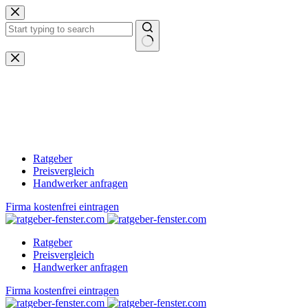
Zum
Inhalt
springen
Keine
Ergebnisse
Ratgeber
Preisvergleich
Handwerker anfragen
Firma kostenfrei eintragen
Ratgeber
Preisvergleich
Handwerker anfragen
Firma kostenfrei eintragen