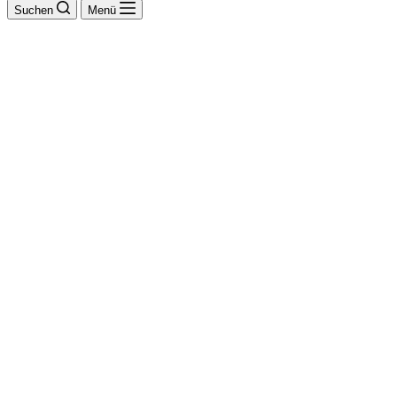
Suchen
Menü
Becker Peter
GmbH