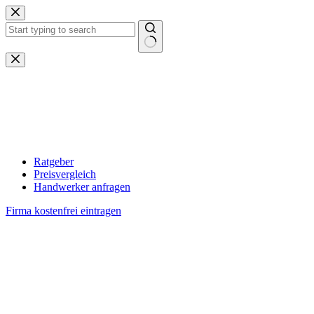
Zum
Inhalt
springen
Keine
Ergebnisse
Ratgeber
Preisvergleich
Handwerker anfragen
Firma kostenfrei eintragen