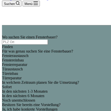
Suchen
Menü
Wo suchen Sie einen Fensterbauer?
Finden
Für was genau suchen Sie eine Fensterbauer?
Fensteraustausch
Fenstereinbau
Fensterreparatur
Türaustausch
Türeinbau
Türreparatur
In welchem Zeitraum planen Sie die Umsetzung?
Sofort
In den nächsten 1-3 Monaten
In den nächsten 6 Monaten
Noch unentschlossen
Besitzen Sie bereits eine Vorstellung?
Ja, ich habe konkrete Vorstellungen