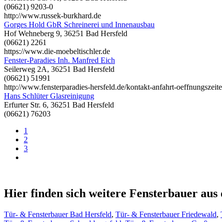
(06621) 9203-0
http://www.russek-burkhard.de
Gorges Hold GbR Schreinerei und Innenausbau
Hof Wehneberg 9, 36251 Bad Hersfeld
(06621) 2261
https://www.die-moebeltischler.de
Fenster-Paradies Inh. Manfred Eich
Seilerweg 2A, 36251 Bad Hersfeld
(06621) 51991
http://www.fensterparadies-hersfeld.de/kontakt-anfahrt-oeffnungszeit
Hans Schlüter Glasreinigung
Erfurter Str. 6, 36251 Bad Hersfeld
(06621) 76203
1
2
3
Hier finden sich weitere Fensterbauer au
Tür- & Fensterbauer Bad Hersfeld
,
Tür- & Fensterbauer Friedewald
,