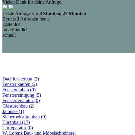
Vielen Dank für deine Anfrage!
Letzte Anfrage vor
8 Stunden, 27 Minuten
Bereits
3
Anfragen heute
kostenlos
unverbindlich
schnell
Dachfensterbau (2)
Fenster kaufen (2)
Fenstereinbau (9)
Fensterreinigung (5)
Fensterreparatur (0)
Glastürenbau (2)
Jalousie (1)
Sicherheitstürenbau (0)
Türenbau (17)
Türreparatur (0)
W. Lorenz Bau- und Möbelschreinerei