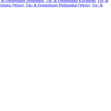
- & Fensterbauer Neuenstein
,
Tür- & Fensterbauer Kirchheim
,
Tür- &
eringen (Werra)
,
Tür- & Fensterbauer Philippsthal (Werra)
,
Tür- &