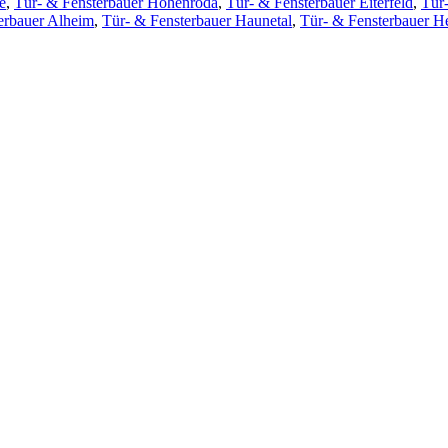
e
,
Tür- & Fensterbauer Hohenroda
,
Tür- & Fensterbauer Eiterfeld
,
Tür
erbauer Alheim
,
Tür- & Fensterbauer Haunetal
,
Tür- & Fensterbauer H