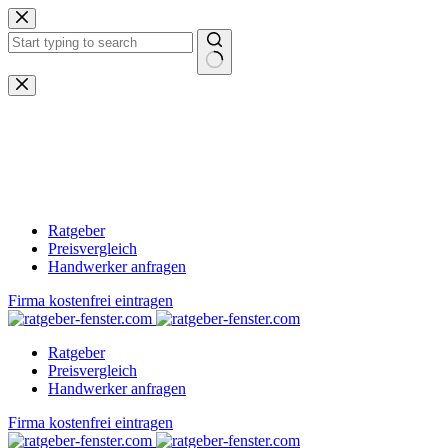
Zum
Inhalt
springen
Keine
Ergebnisse
Ratgeber
Preisvergleich
Handwerker anfragen
Firma kostenfrei eintragen
Ratgeber
Preisvergleich
Handwerker anfragen
Firma kostenfrei eintragen