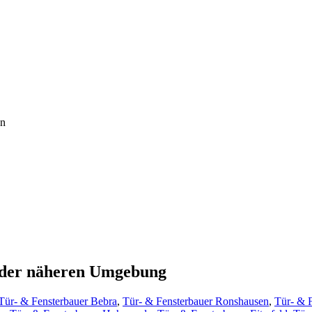
en
s der näheren Umgebung
Tür- & Fensterbauer Bebra
,
Tür- & Fensterbauer Ronshausen
,
Tür- & 