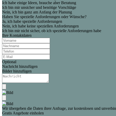
Ich habe einige Ideen, brauche aber Beratung
Ich bin mir unsicher und benötige Vorschläge
Nein, ich bin ganz am Anfang der Planung
Haben Sie spezielle Anforderungen oder Wünsche?
Ja, ich habe spezielle Anforderungen
Nein, ich habe keine speziellen Anforderungen
Ich bin mir nicht sicher, ob ich spezielle Anforderungen habe
Ihre Kontaktdaten
Optional
Nachricht hinzufügen
Bilder hinzufügen
Wir übergeben die Daten ihrer Anfrage, zur kostenlosen und unverbind
Gratis Angebote einholen