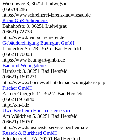
Wiesenweg 8, 36251 Ludwigsau
(06670) 286
https://www.schreinerei-lorenz-ludwigsau.de
Klein GbR Schreinerei
Bahnhofstr. 3, 36251 Ludwigsau
(06621) 72778
http://www.klein-schreinerei.de
Gebäudereinigung Baumgart GmbH
Landecker Str. 2B, 36251 Bad Hersfeld
(06621) 76003
https://www.baumgart-gmbh.de
Bad und Wohngalerie
Hanfsack 3, 36251 Bad Hersfeld
(06621) 1699271
http://www.schoenewolf-ht.de/bad-wohngalerie.php
Fischer GmbH
An der Obergeis 11, 36251 Bad Hersfeld
(06621) 916840
http://z-h-f.de
Uwe Beisheim Hausmeisterservice
Am Wäldchen 5, 36251 Bad Hersfeld
(06621) 169701
http://www.hausmeisterservice-beisheim.de
Russek & Burkhard GmbH
Friedloser Str. 7A, 36251 Bad Hersfeld