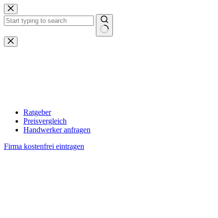
Zum
Inhalt
springen
Keine
Ergebnisse
Ratgeber
Preisvergleich
Handwerker anfragen
Firma kostenfrei eintragen