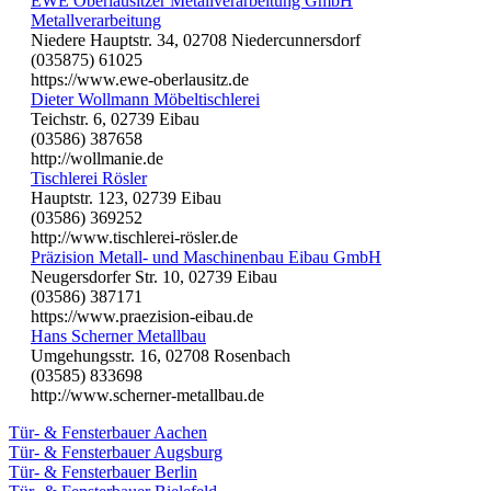
EWE Oberlausitzer Metallverarbeitung GmbH
Metallverarbeitung
Niedere Hauptstr. 34, 02708 Niedercunnersdorf
(035875) 61025
https://www.ewe-oberlausitz.de
Dieter Wollmann Möbeltischlerei
Teichstr. 6, 02739 Eibau
(03586) 387658
http://wollmanie.de
Tischlerei Rösler
Hauptstr. 123, 02739 Eibau
(03586) 369252
http://www.tischlerei-rösler.de
Präzision Metall- und Maschinenbau Eibau GmbH
Neugersdorfer Str. 10, 02739 Eibau
(03586) 387171
https://www.praezision-eibau.de
Hans Scherner Metallbau
Umgehungsstr. 16, 02708 Rosenbach
(03585) 833698
http://www.scherner-metallbau.de
Tür- & Fensterbauer Aachen
Tür- & Fensterbauer Augsburg
Tür- & Fensterbauer Berlin