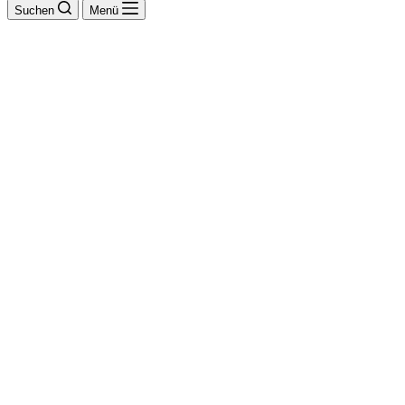
Suchen
Menü
Herrnhuter
Holzmanufaktur