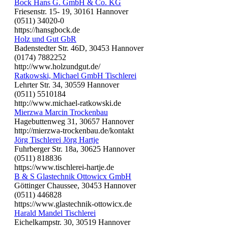
Bock Hans G. GmbH & Co. KG
Friesenstr. 15- 19, 30161 Hannover
(0511) 34020-0
https://hansgbock.de
Holz und Gut GbR
Badenstedter Str. 46D, 30453 Hannover
(0174) 7882252
http://www.holzundgut.de/
Ratkowski, Michael GmbH Tischlerei
Lehrter Str. 34, 30559 Hannover
(0511) 5510184
http://www.michael-ratkowski.de
Mierzwa Marcin Trockenbau
Hagebuttenweg 31, 30657 Hannover
http://mierzwa-trockenbau.de/kontakt
Jörg Tischlerei Jörg Hartje
Fuhrberger Str. 18a, 30625 Hannover
(0511) 818836
https://www.tischlerei-hartje.de
B & S Glastechnik Ottowicx GmbH
Göttinger Chaussee, 30453 Hannover
(0511) 446828
https://www.glastechnik-ottowicx.de
Harald Mandel Tischlerei
Eichelkampstr. 30, 30519 Hannover