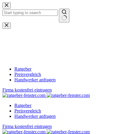
Zum
Inhalt
springen
Keine
Ergebnisse
Ratgeber
Preisvergleich
Handwerker anfragen
Firma kostenfrei eintragen
Ratgeber
Preisvergleich
Handwerker anfragen
Firma kostenfrei eintragen