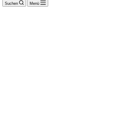
Suchen
Menü
BSK Bauelemente