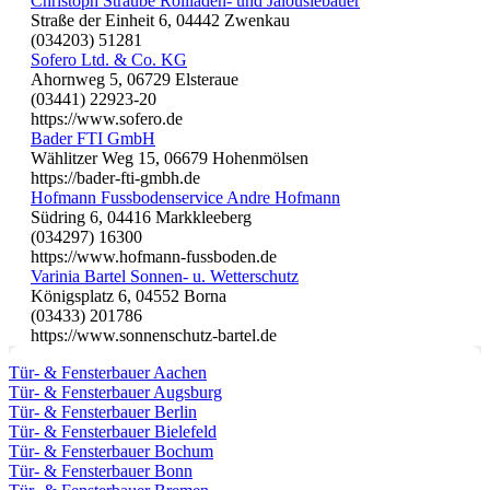
Christoph Straube Rollladen- und Jalousiebauer
Straße der Einheit 6, 04442 Zwenkau
(034203) 51281
Sofero Ltd. & Co. KG
Ahornweg 5, 06729 Elsteraue
(03441) 22923-20
https://www.sofero.de
Bader FTI GmbH
Wählitzer Weg 15, 06679 Hohenmölsen
https://bader-fti-gmbh.de
Hofmann Fussbodenservice Andre Hofmann
Südring 6, 04416 Markkleeberg
(034297) 16300
https://www.hofmann-fussboden.de
Varinia Bartel Sonnen- u. Wetterschutz
Königsplatz 6, 04552 Borna
(03433) 201786
https://www.sonnenschutz-bartel.de
Tür- & Fensterbauer Aachen
Tür- & Fensterbauer Augsburg
Tür- & Fensterbauer Berlin
Tür- & Fensterbauer Bielefeld
Tür- & Fensterbauer Bochum
Tür- & Fensterbauer Bonn