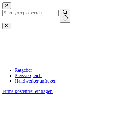
Zum
Inhalt
springen
Keine
Ergebnisse
Ratgeber
Preisvergleich
Handwerker anfragen
Firma kostenfrei eintragen