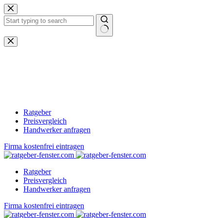
Zum
Inhalt
springen
Keine
Ergebnisse
Ratgeber
Preisvergleich
Handwerker anfragen
Firma kostenfrei eintragen
Ratgeber
Preisvergleich
Handwerker anfragen
Firma kostenfrei eintragen