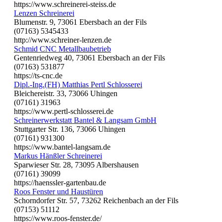
https://www.schreinerei-steiss.de
Lenzen Schreinerei
Blumenstr. 9, 73061 Ebersbach an der Fils
(07163) 5345433
http://www.schreiner-lenzen.de
Schmid CNC Metallbaubetrieb
Gentenriedweg 40, 73061 Ebersbach an der Fils
(07163) 531877
https://ts-cnc.de
Dipl.-Ing.(FH) Matthias Pertl Schlosserei
Bleichereistr. 33, 73066 Uhingen
(07161) 31963
https://www.pertl-schlosserei.de
Schreinerwerkstatt Bantel & Langsam GmbH
Stuttgarter Str. 136, 73066 Uhingen
(07161) 931300
https://www.bantel-langsam.de
Markus Hänßler Schreinerei
Sparwieser Str. 28, 73095 Albershausen
(07161) 39099
https://haenssler-gartenbau.de
Roos Fenster und Haustüren
Schorndorfer Str. 57, 73262 Reichenbach an der Fils
(07153) 51112
https://www.roos-fenster.de/