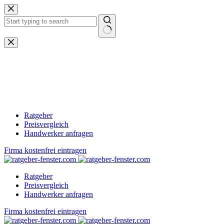
Zum
Inhalt
springen
Keine
Ergebnisse
Ratgeber
Preisvergleich
Handwerker anfragen
Firma kostenfrei eintragen
Ratgeber
Preisvergleich
Handwerker anfragen
Firma kostenfrei eintragen