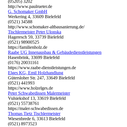
(05205) 3202
http://www.paulrueter.de
G. Schomaker GmbH
Werkering 4, 33609 Bielefeld
(0521) 34588
http://www.schomaker-altbausanierung.de/
Tischlermeister Peter Ulonska
Hageresch 59, 33739 Bielefeld
(0521) 98900525
https://familienholz.de
Raabe UG Innenausbau & Gebäudedienstleistungen
Hasenbrink, 33699 Bielefeld
(0176) 20031161
https://www.raabe-dienstleistungen.de
Elges KG, Emil Holzhandlung
Gütersloher Str. 247, 33649 Bielefeld
(0521) 441993
https://www.holzelges.de
Peter Schwabedissen Malermeister
Vulsiekshof 13, 33619 Bielefeld
(0521) 55738761
https://maler-schwabedissen.de
Thomas Tietz Tischlermeister
Wiesenbrede 6, 33613 Bielefeld
(0521) 8973523