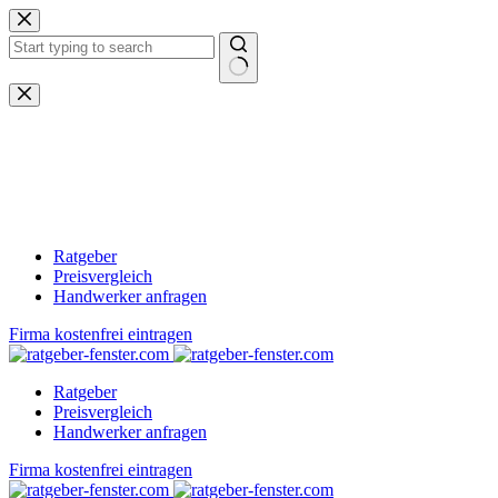
Zum
Inhalt
springen
Keine
Ergebnisse
Ratgeber
Preisvergleich
Handwerker anfragen
Firma kostenfrei eintragen
Ratgeber
Preisvergleich
Handwerker anfragen
Firma kostenfrei eintragen