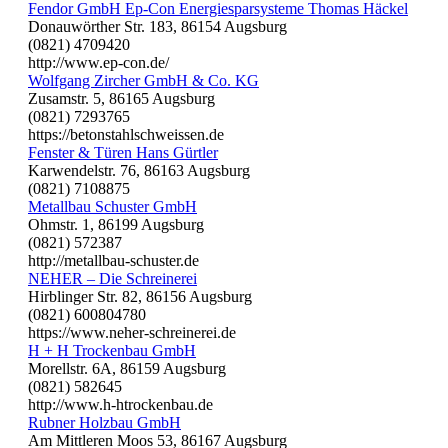
Fendor GmbH Ep-Con Energiesparsysteme Thomas Häckel
Donauwörther Str. 183, 86154 Augsburg
(0821) 4709420
http://www.ep-con.de/
Wolfgang Zircher GmbH & Co. KG
Zusamstr. 5, 86165 Augsburg
(0821) 7293765
https://betonstahlschweissen.de
Fenster & Türen Hans Gürtler
Karwendelstr. 76, 86163 Augsburg
(0821) 7108875
Metallbau Schuster GmbH
Ohmstr. 1, 86199 Augsburg
(0821) 572387
http://metallbau-schuster.de
NEHER – Die Schreinerei
Hirblinger Str. 82, 86156 Augsburg
(0821) 600804780
https://www.neher-schreinerei.de
H + H Trockenbau GmbH
Morellstr. 6A, 86159 Augsburg
(0821) 582645
http://www.h-htrockenbau.de
Rubner Holzbau GmbH
Am Mittleren Moos 53, 86167 Augsburg