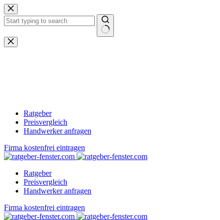
Zum
Inhalt
springen
Keine
Ergebnisse
Ratgeber
Preisvergleich
Handwerker anfragen
Firma kostenfrei eintragen
Ratgeber
Preisvergleich
Handwerker anfragen
Firma kostenfrei eintragen