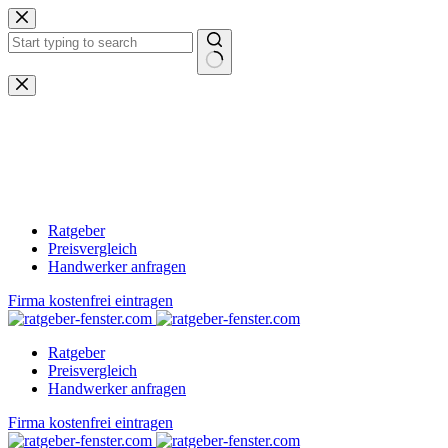
Zum
Inhalt
springen
Keine
Ergebnisse
Ratgeber
Preisvergleich
Handwerker anfragen
Firma kostenfrei eintragen
Ratgeber
Preisvergleich
Handwerker anfragen
Firma kostenfrei eintragen