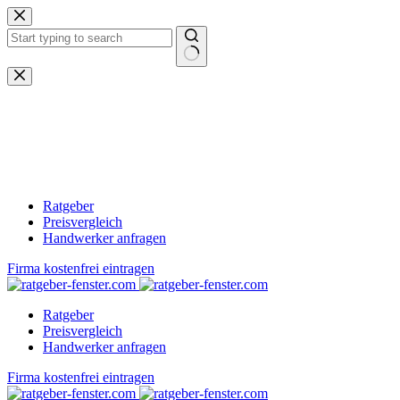
Zum
Inhalt
springen
Keine
Ergebnisse
Ratgeber
Preisvergleich
Handwerker anfragen
Firma kostenfrei eintragen
Ratgeber
Preisvergleich
Handwerker anfragen
Firma kostenfrei eintragen