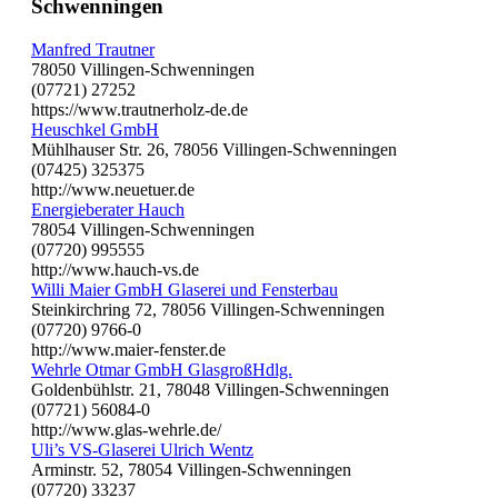
Schwenningen
Manfred Trautner
78050 Villingen-Schwenningen
(07721) 27252
https://www.trautnerholz-de.de
Heuschkel GmbH
Mühlhauser Str. 26, 78056 Villingen-Schwenningen
(07425) 325375
http://www.neuetuer.de
Energieberater Hauch
78054 Villingen-Schwenningen
(07720) 995555
http://www.hauch-vs.de
Willi Maier GmbH Glaserei und Fensterbau
Steinkirchring 72, 78056 Villingen-Schwenningen
(07720) 9766-0
http://www.maier-fenster.de
Wehrle Otmar GmbH GlasgroßHdlg.
Goldenbühlstr. 21, 78048 Villingen-Schwenningen
(07721) 56084-0
http://www.glas-wehrle.de/
Uli’s VS-Glaserei Ulrich Wentz
Arminstr. 52, 78054 Villingen-Schwenningen
(07720) 33237