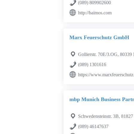
(089) 809902600
http://baimos.com
Marx Feuerschutz GmbH
Gollierstr. 70E/3.OG, 8033
(089) 1301616
https://www.marxfeuerschutz
mbp Munich Business Par
Schwedensteinstr. 3B, 8182
(089) 46147637