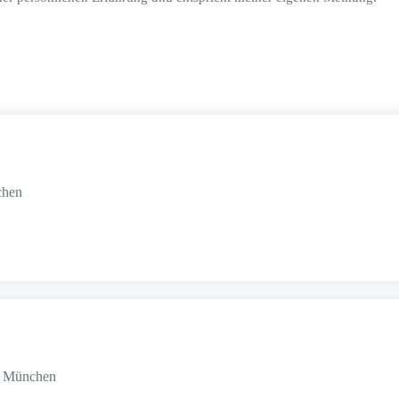
chen
07 München