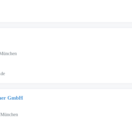
9 München
.de
tner GmbH
7 München