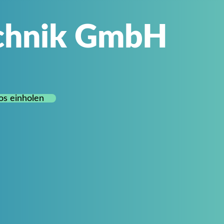
chnik GmbH
os einholen