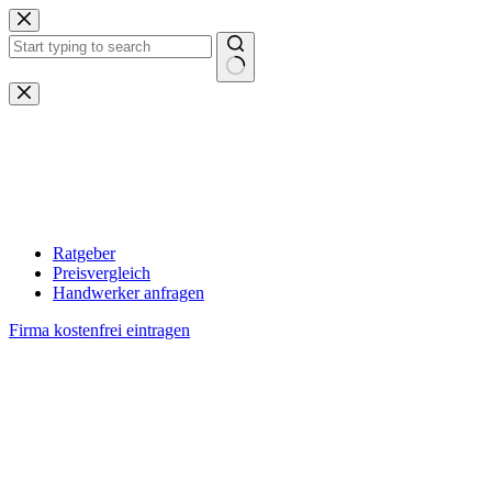
Zum
Inhalt
springen
Keine
Ergebnisse
Ratgeber
Preisvergleich
Handwerker anfragen
Firma kostenfrei eintragen