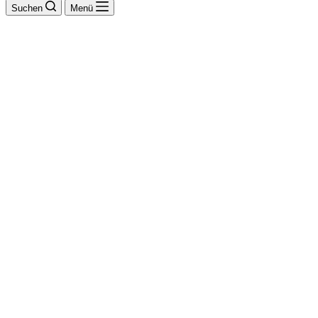
Suchen
Menü
Küche + Raum
Alheit &