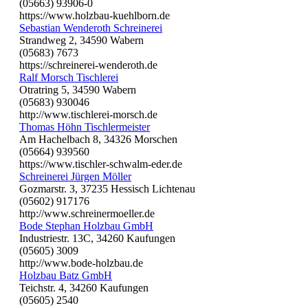
(05663) 93906-0
https://www.holzbau-kuehlborn.de
Sebastian Wenderoth Schreinerei
Strandweg 2, 34590 Wabern
(05683) 7673
https://schreinerei-wenderoth.de
Ralf Morsch Tischlerei
Otratring 5, 34590 Wabern
(05683) 930046
http://www.tischlerei-morsch.de
Thomas Höhn Tischlermeister
Am Hachelbach 8, 34326 Morschen
(05664) 939560
https://www.tischler-schwalm-eder.de
Schreinerei Jürgen Möller
Gozmarstr. 3, 37235 Hessisch Lichtenau
(05602) 917176
http://www.schreinermoeller.de
Bode Stephan Holzbau GmbH
Industriestr. 13C, 34260 Kaufungen
(05605) 3009
http://www.bode-holzbau.de
Holzbau Batz GmbH
Teichstr. 4, 34260 Kaufungen
(05605) 2540