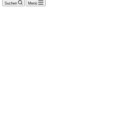
Suchen
Menü
Pro Beruf GmbH -
Tischlereibetrieb