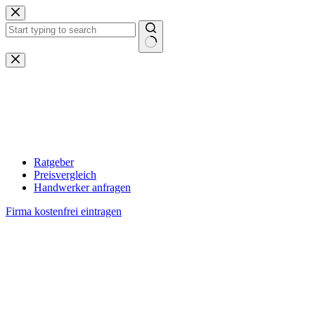
Zum
Inhalt
springen
Keine
Ergebnisse
Ratgeber
Preisvergleich
Handwerker anfragen
Firma kostenfrei eintragen