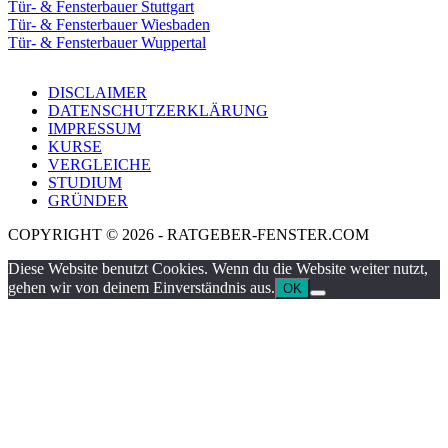
Tür- & Fensterbauer Stuttgart
Tür- & Fensterbauer Wiesbaden
Tür- & Fensterbauer Wuppertal
DISCLAIMER
DATENSCHUTZERKLÄRUNG
IMPRESSUM
KURSE
VERGLEICHE
STUDIUM
GRÜNDER
COPYRIGHT © 2026 - RATGEBER-FENSTER.COM
Diese Website benutzt Cookies. Wenn du die Website weiter nutzt,
gehen wir von deinem Einverständnis aus.
OK