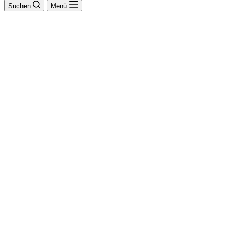
Suchen
Menü
Gorski Tore &
Garagen
Garagentore,
Torantriebe,