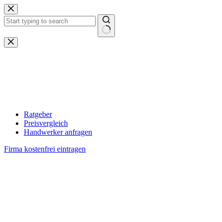
Zum
Inhalt
springen
Keine
Ergebnisse
Ratgeber
Preisvergleich
Handwerker anfragen
Firma kostenfrei eintragen