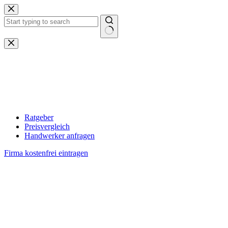
Zum
Inhalt
springen
Keine
Ergebnisse
Ratgeber
Preisvergleich
Handwerker anfragen
Firma kostenfrei eintragen