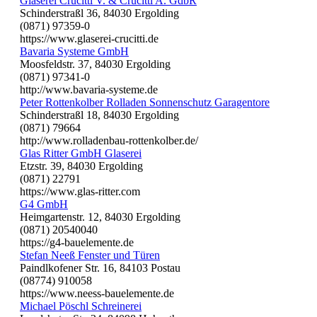
Glaserei Crucitti V. & Crucitti A. GdbR
Schinderstraßl 36, 84030 Ergolding
(0871) 97359-0
https://www.glaserei-crucitti.de
Bavaria Systeme GmbH
Moosfeldstr. 37, 84030 Ergolding
(0871) 97341-0
http://www.bavaria-systeme.de
Peter Rottenkolber Rolladen Sonnenschutz Garagentore
Schinderstraßl 18, 84030 Ergolding
(0871) 79664
http://www.rolladenbau-rottenkolber.de/
Glas Ritter GmbH Glaserei
Etzstr. 39, 84030 Ergolding
(0871) 22791
https://www.glas-ritter.com
G4 GmbH
Heimgartenstr. 12, 84030 Ergolding
(0871) 20540040
https://g4-bauelemente.de
Stefan Neeß Fenster und Türen
Paindlkofener Str. 16, 84103 Postau
(08774) 910058
https://www.neess-bauelemente.de
Michael Pöschl Schreinerei