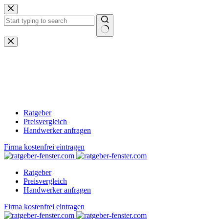
Zum
Inhalt
springen
Keine
Ergebnisse
Ratgeber
Preisvergleich
Handwerker anfragen
Firma kostenfrei eintragen
Ratgeber
Preisvergleich
Handwerker anfragen
Firma kostenfrei eintragen