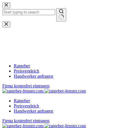
Zum
Inhalt
springen
Keine
Ergebnisse
Ratgeber
Preisvergleich
Handwerker anfragen
Firma kostenfrei eintragen
Ratgeber
Preisvergleich
Handwerker anfragen
Firma kostenfrei eintragen