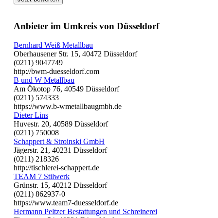
Anbieter im Umkreis von Düsseldorf
Bernhard Weiß Metallbau
Oberhausener Str. 15, 40472 Düsseldorf
(0211) 9047749
http://bwm-duesseldorf.com
B und W Metallbau
Am Ökotop 76, 40549 Düsseldorf
(0211) 574333
https://www.b-wmetallbaugmbh.de
Dieter Lins
Huvestr. 20, 40589 Düsseldorf
(0211) 750008
Schappert & Stroinski GmbH
Jägerstr. 21, 40231 Düsseldorf
(0211) 218326
http://tischlerei-schappert.de
TEAM 7 Stilwerk
Grünstr. 15, 40212 Düsseldorf
(0211) 862937-0
https://www.team7-duesseldorf.de
Hermann Peltzer Bestattungen und Schreinerei