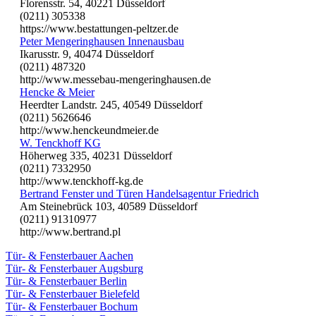
Florensstr. 54, 40221 Düsseldorf
(0211) 305338
https://www.bestattungen-peltzer.de
Peter Mengeringhausen Innenausbau
Ikarusstr. 9, 40474 Düsseldorf
(0211) 487320
http://www.messebau-mengeringhausen.de
Hencke & Meier
Heerdter Landstr. 245, 40549 Düsseldorf
(0211) 5626646
http://www.henckeundmeier.de
W. Tenckhoff KG
Höherweg 335, 40231 Düsseldorf
(0211) 7332950
http://www.tenckhoff-kg.de
Bertrand Fenster und Türen Handelsagentur Friedrich
Am Steinebrück 103, 40589 Düsseldorf
(0211) 91310977
http://www.bertrand.pl
Tür- & Fensterbauer Aachen
Tür- & Fensterbauer Augsburg
Tür- & Fensterbauer Berlin
Tür- & Fensterbauer Bielefeld
Tür- & Fensterbauer Bochum