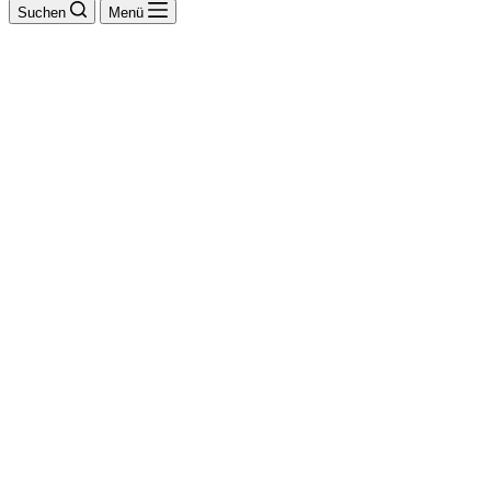
Suchen
Menü
Mato Cujic
Gebäudereinigung