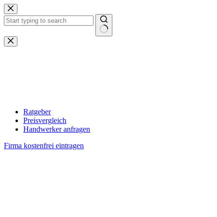
Zum
Inhalt
springen
Keine
Ergebnisse
Ratgeber
Preisvergleich
Handwerker anfragen
Firma kostenfrei eintragen