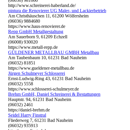
(06036) 981666
http://www.schreinerei-haberland.de/
pintura die Renovierer UG Maler- und Lackierbetrieb
Am Christhäuschen 11, 61200 Wölfersheim
(06036) 9884680
https://www.haus-renovierer.de
Repp GmbH Metallgestaltung
Am Sauerborn 9, 61209 Echzell
(06008) 930020
https://www.metall-repp.de
GÜLDENER METALLBAU GMBH Metallbau
Am Taubenbaum 10, 61231 Bad Nauheim
(06032) 81851
https://www.gueldener-metallbau.de
Jürgen Schulmeyer Schlosserei
Ernst-Ludwig-Ring 43, 61231 Bad Nauheim
(06032) 5558
https://www.schlosserei-schulmeyer.de
Brehm GmbH, Daniel Schreinerei & Bestattungen
Hauptstr. 94, 61231 Bad Nauheim
(06032) 2461
https://daniel-brehm.de
Seidel Harry Finstral
Fliederweg 7, 61231 Bad Nauheim
(06032) 935913