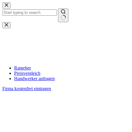
Zum
Inhalt
springen
Keine
Ergebnisse
Ratgeber
Preisvergleich
Handwerker anfragen
Firma kostenfrei eintragen