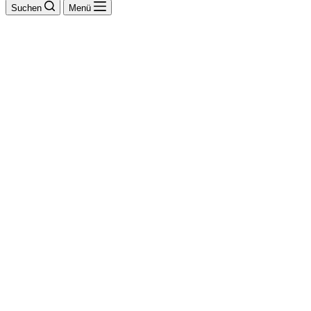
Suchen
Menü
Schlosserei Bitzer