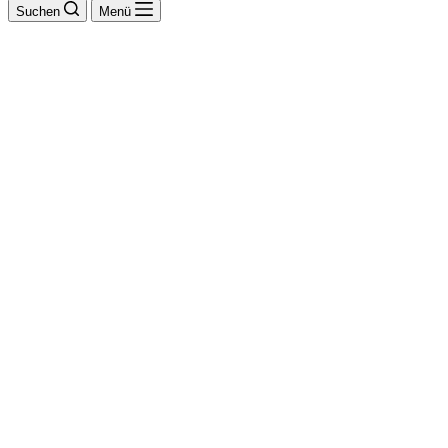
Suchen
Menü
Udo Wahsner