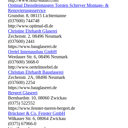
http://www.holz-studio.com
Optimal Dienstleistungen Torsten Schreyer Montage- &
Renovierungsservice
Grundstr. 8, 08115 Lichtentanne
(037600) 744748
http://www.optimal-dl.de
Christine Ehrhardt Glaserei
Zechenstr. 2, 08496 Neumark
(037600) 2441
https://www.bauglaserei.de
Oertel Innenausbau GmbH
Werdauer Str. 6, 08496 Neumark
(037600) 5668-0
http://www.oertelmoebel.de
Christian Ehrhardt Bauglaserei
Zechenstr. 2A, 08496 Neumark
(037600) 2254
https://www.bauglaserei.de
Bergert Glaserei
Bernhardstr. 10, 08060 Zwickau
(0375) 522552
https://www.fenster-tueren-bergert.de
Brückner & Co. Fenster GmbH
Wilkauer Str. 6, 08064 Zwickau
(0375) 67966-0