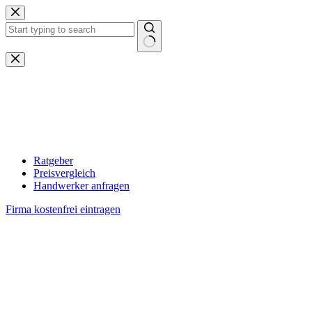
Zum
Inhalt
springen
Keine
Ergebnisse
Ratgeber
Preisvergleich
Handwerker anfragen
Firma kostenfrei eintragen